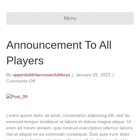
Menu
Announcement To All
Players
By
upperdublinlacrosseclubboys
|
January 26, 2023
|
Comments Off
o
n
A
n
n
o
Lorem ipsum dolor sit amet, consectetur adipiscing elit, sed do
u
eiusmod tempor incididunt ut labore et dolore magna aliqua. Ut
n
enim ad minim veniam, quis nostrud exercitation ullamco laboris
c
nisi ut aliquip ex ea commodo consequat. Duis aute irure dolor
e