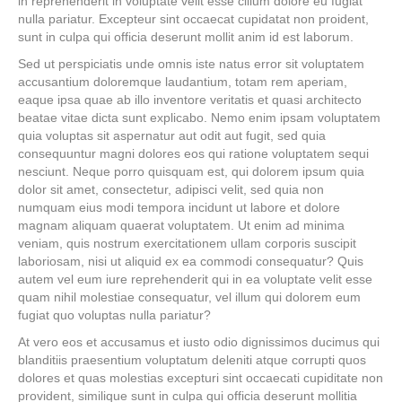
in reprehenderit in voluptate velit esse cillum dolore eu fugiat
m
nulla pariatur. Excepteur sint occaecat cupidatat non proident,
e
sunt in culpa qui officia deserunt mollit anim id est laborum.
n
Sed ut perspiciatis unde omnis iste natus error sit voluptatem
t
accusantium doloremque laudantium, totam rem aperiam,
T
eaque ipsa quae ab illo inventore veritatis et quasi architecto
o
beatae vitae dicta sunt explicabo. Nemo enim ipsam voluptatem
A
quia voluptas sit aspernatur aut odit aut fugit, sed quia
l
consequuntur magni dolores eos qui ratione voluptatem sequi
l
nesciunt. Neque porro quisquam est, qui dolorem ipsum quia
P
dolor sit amet, consectetur, adipisci velit, sed quia non
l
numquam eius modi tempora incidunt ut labore et dolore
a
magnam aliquam quaerat voluptatem. Ut enim ad minima
y
veniam, quis nostrum exercitationem ullam corporis suscipit
e
laboriosam, nisi ut aliquid ex ea commodi consequatur? Quis
r
autem vel eum iure reprehenderit qui in ea voluptate velit esse
s
quam nihil molestiae consequatur, vel illum qui dolorem eum
fugiat quo voluptas nulla pariatur?
At vero eos et accusamus et iusto odio dignissimos ducimus qui
blanditiis praesentium voluptatum deleniti atque corrupti quos
dolores et quas molestias excepturi sint occaecati cupiditate non
provident, similique sunt in culpa qui officia deserunt mollitia