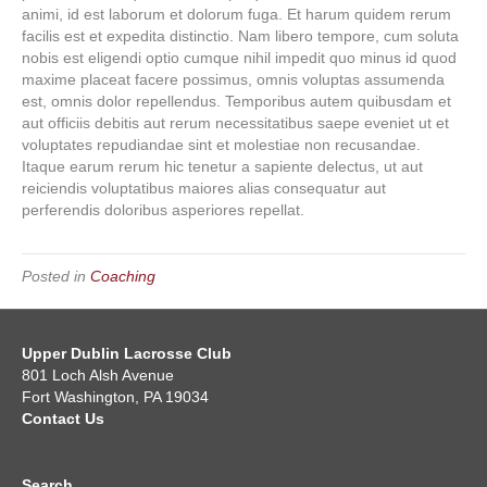
animi, id est laborum et dolorum fuga. Et harum quidem rerum
facilis est et expedita distinctio. Nam libero tempore, cum soluta
nobis est eligendi optio cumque nihil impedit quo minus id quod
maxime placeat facere possimus, omnis voluptas assumenda
est, omnis dolor repellendus. Temporibus autem quibusdam et
aut officiis debitis aut rerum necessitatibus saepe eveniet ut et
voluptates repudiandae sint et molestiae non recusandae.
Itaque earum rerum hic tenetur a sapiente delectus, ut aut
reiciendis voluptatibus maiores alias consequatur aut
perferendis doloribus asperiores repellat.
Posted in
Coaching
Upper Dublin Lacrosse Club
801 Loch Alsh Avenue
Fort Washington, PA 19034
Contact Us
Search